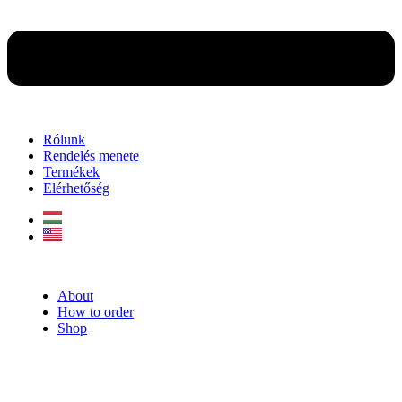
Rólunk
Rendelés menete
Termékek
Elérhetőség
About
How to order
Shop