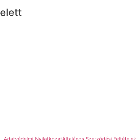
elett
Adatvédelmi Nyilatkozat
Általános Szerződési Feltételek