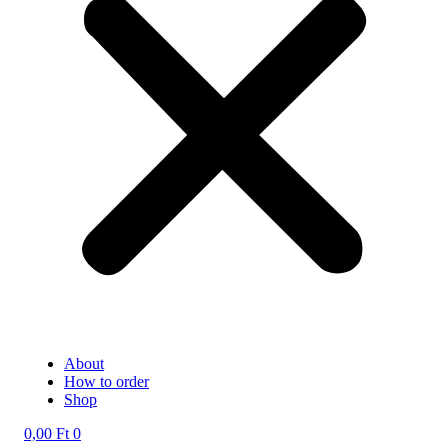
About
How to order
Shop
0,00
Ft
0