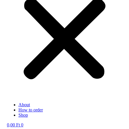
About
How to order
Shop
0,00
Ft
0