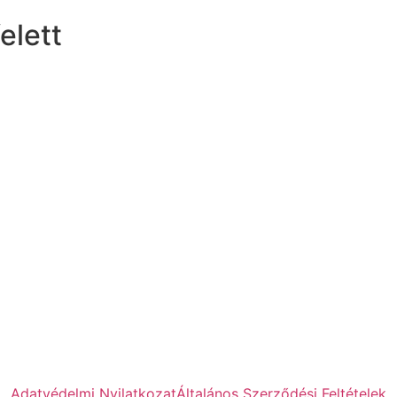
elett
Adatvédelmi Nyilatkozat
Általános Szerződési Feltételek