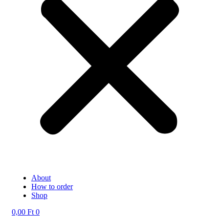
About
How to order
Shop
0,00
Ft
0