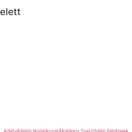
elett
Adatvédelmi Nyilatkozat
Általános Szerződési Feltételek