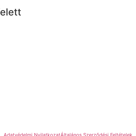
elett
Adatvédelmi Nyilatkozat
Általános Szerződési Feltételek