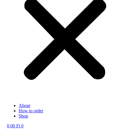
About
How to order
Shop
0,00
Ft
0