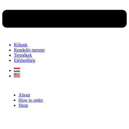
Rólunk
Rendelés menete
Termékek
Elérhetőség
About
How to order
Shop