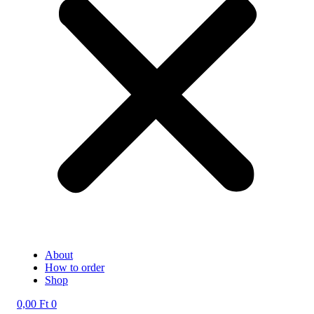
About
How to order
Shop
0,00
Ft
0