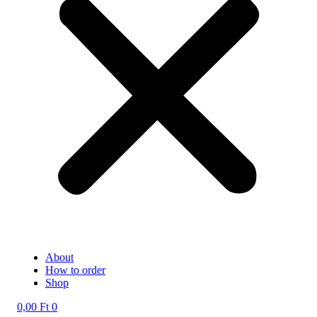
About
How to order
Shop
0,00
Ft
0