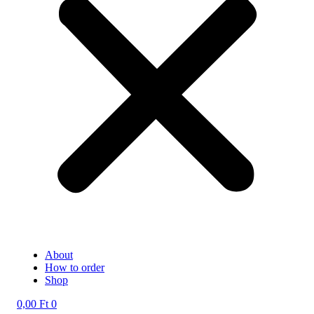
About
How to order
Shop
0,00
Ft
0