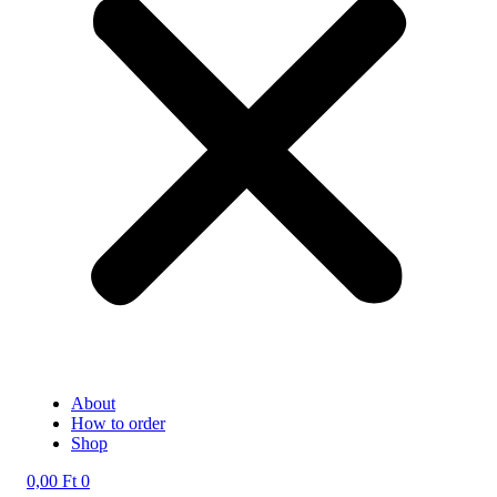
About
How to order
Shop
0,00
Ft
0