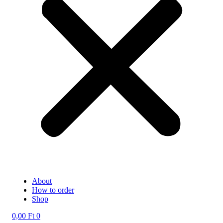
About
How to order
Shop
0,00
Ft
0