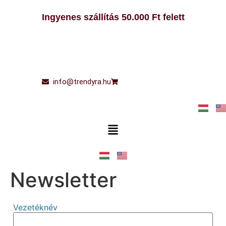
Ugrás
Ingyenes szállítás 50.000 Ft felett
a
tartalomhoz
info@trendyra.hu
Main
Menu
Newsletter
Vezetéknév